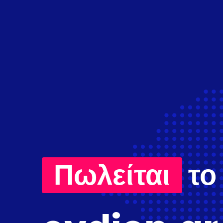
Πωλείται
το