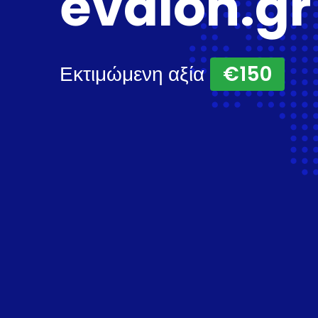
evdion.gr
Εκτιμώμενη αξία
€150